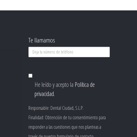
Te llamamos
Deja
tu
consentimiento
número
de
He leído y acepto la
Política de
teléfono
privacidad
.
Responsable: Dental Ciudad, S.L.P.
Finalidad: Obtención de tu consentimiento para
responder a las cuestiones que nos planteas a
través de nuestro formulario de contacto.