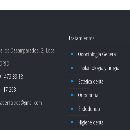
Tratamientos
de los Desamparados, 2, Local
Odontología General
DRID
Implantología y cirugía
91 473 33 18
Estética dental
 117 263
Ortodoncia
icadentaltres@gmail.com
Endodoncia
Higiene dental