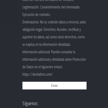
Legitimación: Consentimiento del interesado.
Ejecución de contrato.
Destinatarios: No se cederán datos a terceros, salvo
obligación legal. Derechos: Acceder, rectificar y
suprimir los datos, así como otros derechos, como
se explica en la información detallada.
Información adicional: Puedes consultar la
información adicional y detallada sobre Protección
de Datos en el siguiente enlace
https://dentaltres.com/
Síguenos