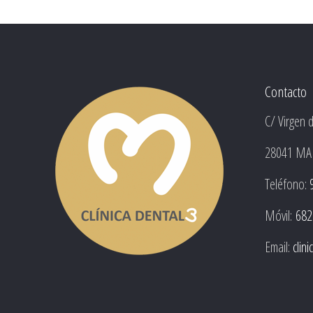
Contacto
C/ Virgen 
28041 MA
Teléfono:
Móvil:
682
Email:
clin