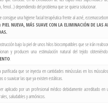
vico, fenol…) dependiendo del problema que se quiera solucionar.
se consigue una higiene facial terapéutica frente al acné, ezcemassebor
na
PIEL NUEVA, MÁS SUAVE CON LA ELIMINACIÓN DE LAS 
DAS.
instrucción bajo la piel de unos hilos biocompatibles que se irán reab
cionan y producen una estimulación natural del tejido obteniéndo
IENTO
.
 purificada que se inyecta en cantidades minúsculas en los músculos d
s o suavizar las que ya existen estáticas.
er aplicado por un profesional médico debidamente acreditado en 
rales, saludables y armónicos.