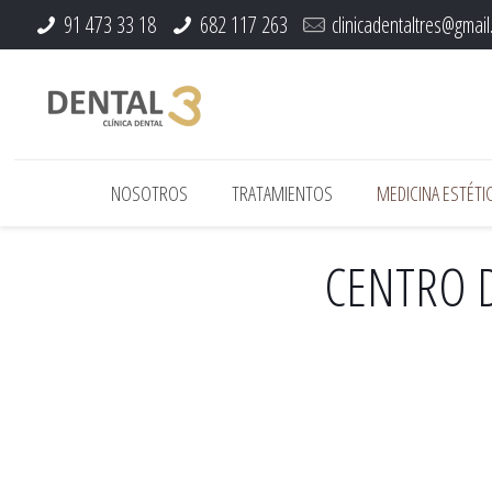
91 473 33 18
682 117 263
clinicadentaltres@gmai
NOSOTROS
TRATAMIENTOS
MEDICINA ESTÉTIC
CENTRO D