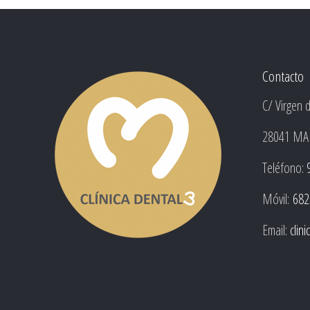
Contacto
C/ Virgen 
28041 MA
Teléfono:
Móvil:
682
Email:
clin