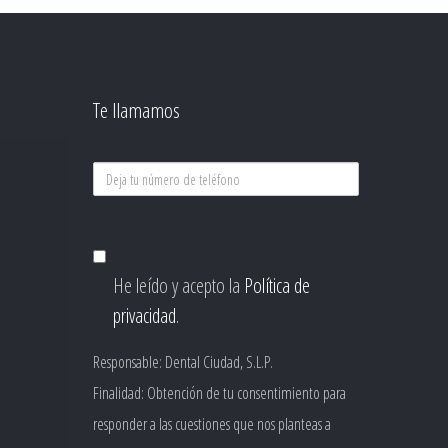
Te llamamos
Deja
tu
consentimiento
número
de
He leído y acepto la
Política de
teléfono
privacidad
.
Responsable: Dental Ciudad, S.L.P.
Finalidad: Obtención de tu consentimiento para
responder a las cuestiones que nos planteas a