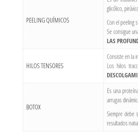
glicólico, pirú
PEELING QUÍMICOS
Con el peeling 
Se consigue u
LAS PROFUN
Consiste en la 
HILOS TENSORES
Los hilos trac
DESCOLGAM
Es una proteína
arrugas dinámica
BOTOX
Siempre debe s
resultados natu