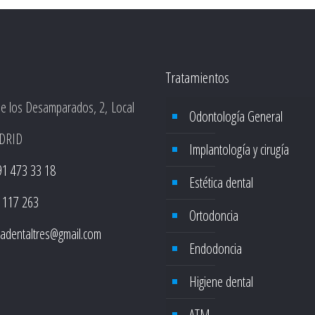
Tratamientos
de los Desamparados, 2, Local
Odontología General
DRID
Implantología y cirugía
91 473 33 18
Estética dental
 117 263
Ortodoncia
icadentaltres@gmail.com
Endodoncia
Higiene dental
ATM