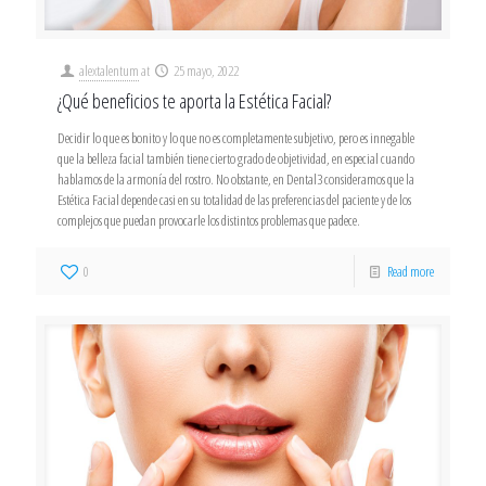
alextalentum
at
25 mayo, 2022
¿Qué beneficios te aporta la Estética Facial?
Decidir lo que es bonito y lo que no es completamente subjetivo, pero es innegable
que la belleza facial también tiene cierto grado de objetividad, en especial cuando
hablamos de la armonía del rostro. No obstante, en Dental3 consideramos que la
Estética Facial depende casi en su totalidad de las preferencias del paciente y de los
complejos que puedan provocarle los distintos problemas que padece.
0
Read more