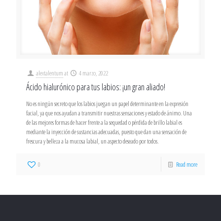
alextalentum
at
4 marzo, 2022
Ácido hialurónico para tus labios: ¡un gran aliado!
No es ningún secreto que los labios juegan un papel determinante en la expresión
facial, ya que nos ayudan a transmitir nuestras sensaciones y estado de ánimo. Una
de las mejores formas de hacer frente a la sequedad o pérdida de brillo labial es
mediante la inyección de sustancias adecuadas, puesto que dan una sensación de
frescura y belleza a la mucosa labial, un aspecto deseado por todos.
0
Read more