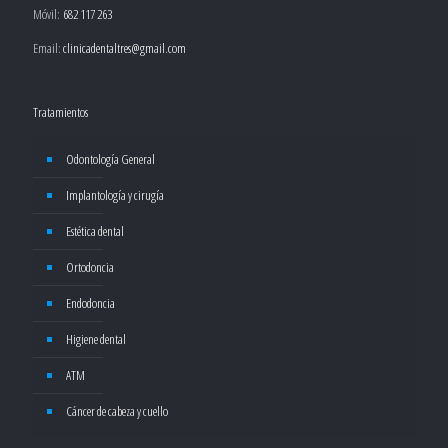
Móvil:
682 117 263
Email:
clinicadentaltres@gmail.com
Tratamientos
Odontología General
Implantología y cirugía
Estética dental
Ortodoncia
Endodoncia
Higiene dental
ATM
Cáncer de cabeza y cuello