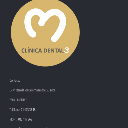
Contacto
C/ Virgen de los Desamparados, 2, Local
28041 MADRID
Teléfono:
91 473 33 18
Móvil:
682 117 263