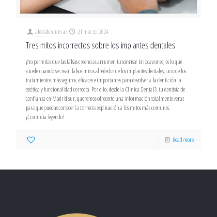
alextalentum
at
21 marzo, 2024
Tres mitos incorrectos sobre los implantes dentales
¡No permitas que las falsas creencias arruinen tu sonrisa! En ocasiones, es lo que
sucede cuando se crean falsos mitos alrededor de los implantes dentales, uno de los
tratamientos más seguros, eficaces e importantes para devolver a la dentición la
estética y funcionalidad correcta. Por ello, desde la Clínica Dental3, tu dentista de
confianza en Madrid sur, queremos ofrecerte una información totalmente veraz
para que puedas conocer la correcta explicación a los mitos más comunes.
¡Continúa leyendo!
1
Read more