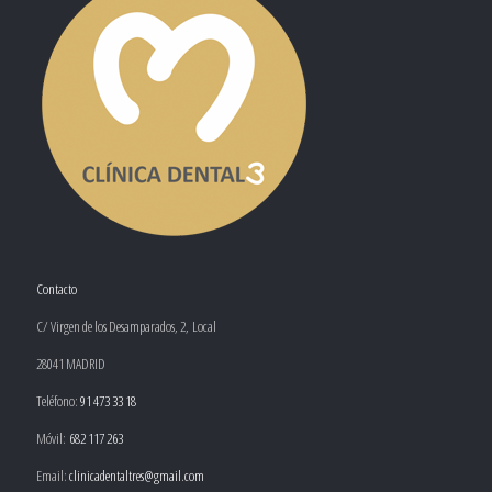
Contacto
C/ Virgen de los Desamparados, 2, Local
28041 MADRID
Teléfono:
91 473 33 18
Móvil:
682 117 263
Email:
clinicadentaltres@gmail.com