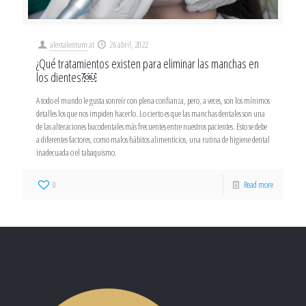
alextalentum
at
26 abril, 2022
¿Qué tratamientos existen para eliminar las manchas en
los dientes?￼
A todo el mundo le gusta sonreír con plena confianza, pero, a veces, son los mínimos
detalles los que nos impiden hacerlo. Lo cierto es que las manchas dentales son una
de las alteraciones bucodentales más frecuentes entre nuestros pacientes. Esto se debe
a diferentes factores, como malos hábitos alimenticios, una rutina de higiene dental
inadecuada o el tabaquismo.
0
Read more